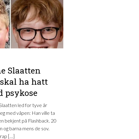
ne Slaatten
skal ha hatt
d psykose
Slaatten led for tyve år
eg med våpen: Han ville ta
 en bekjent på Flashback. 20
en og barna mens de sov.
drap […]