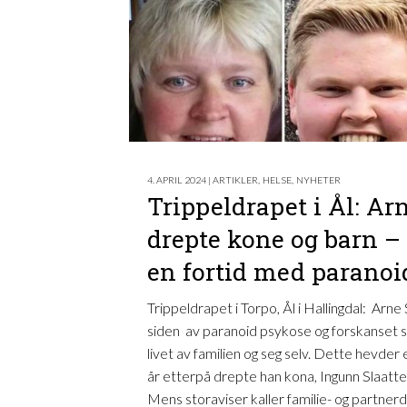
4. APRIL 2024 | ARTIKLER
,
HELSE
,
NYHETER
Trippeldrapet i Ål: Ar
drepte kone og barn – 
en fortid med paranoi
Trippeldrapet i Torpo, Ål i Hallingdal: Arne 
siden av paranoid psykose og forskanset s
livet av familien og seg selv. Dette hevder
år etterpå drepte han kona, Ingunn Slaatt
Mens storaviser kaller familie- og partner