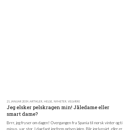
21. JANUAR 2019 | ARTIKLER
,
HELSE
,
NYHETER
,
VELVÆRE
Jeg elsker pelskragen min! Jåledame eller
smart dame?
Brrr, jeg fryser om dagen! Overgangen fra Spania til norsk vinter og ti
minus, var stor. I dag fant jeg frem pelsen igjen. Blir jeg lynsjet, eller er