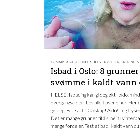
17. MARS 2024 | ARTIKLER
,
HELSE
,
NYHETER
,
TRENING
,
V
Isbad i Oslo: 8 grunner 
svømme i kaldt vann e
HELSE: Isbading kan gi deg økt libido, mind
overgangsalder! Les alle tipsene her. Her e
gir deg. For kaldt! Galskap! Aldri! Jeg frys
Det er mange grunner til å si nei til vinter
mange fordeler. Test et bad i kaldt vann du