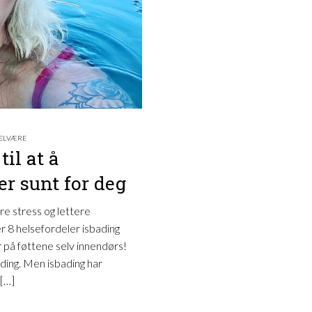
ELVÆRE
til at å
r sunt for deg
re stress og lettere
r 8 helsefordeler isbading
er på føttene selv innendørs!
bading. Men isbading har
 […]