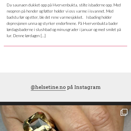
Da saunaen dukket opp på Hvervenbukta, stilte isbaderne opp. Med
neopren på hender og føtter holder vi oss varme i isvannet. Med
badstu før og etter, ble det rene varmesjokket. Isbading holder
depresjonen unna og styrker endorfinene. På Hvervenbukta bader
lørdagsbaderne i slushbad og minusgrader i januar og med smilet på
lur. Denne lørdagen […]
@helsetine.no
på Instagram