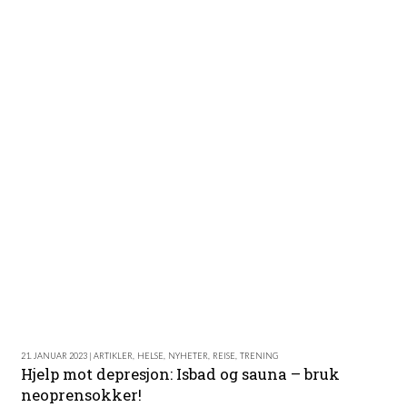
21. JANUAR 2023 | ARTIKLER
,
HELSE
,
NYHETER
,
REISE
,
TRENING
Hjelp mot depresjon: Isbad og sauna – bruk
neoprensokker!