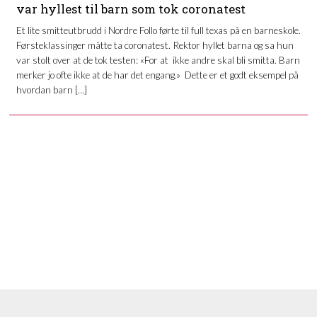
var hyllest til barn som tok coronatest
Et lite smitteutbrudd i Nordre Follo førte til full texas på en barneskole.
Førsteklassinger måtte ta coronatest. Rektor hyllet barna og sa hun
var stolt over at de tok testen: «For at ikke andre skal bli smitta. Barn
merker jo ofte ikke at de har det engang.» Dette er et godt eksempel på
hvordan barn […]