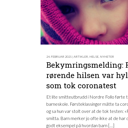
24. FEBRUAR 2021 | ARTIKLER
,
HELSE
,
NYHETER
Bekymringsmelding: 
rørende hilsen var hyll
som tok coronatest
Et lite smitteutbrudd i Nordre Follo førte ti
barneskole. Førsteklassinger måtte ta cor
og sa hun var stolt over at de tok testen: «
smitta. Barn merker jo ofte ikke at de har
godt eksempel på hvordan barn […]