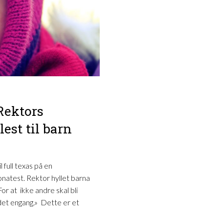
Rektors
est til barn
l full texas på en
onatest. Rektor hyllet barna
For at ikke andre skal bli
 det engang.» Dette er et