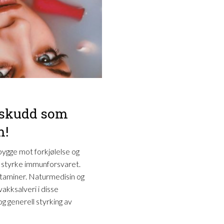
ilskudd som
m!
bygge mot forkjølelse og
og styrke immunforsvaret.
itaminer. Naturmedisin og
akksalveri i disse
og generell styrking av