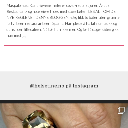
Maspalomas: Kanariøyene innfører covid-restriksjoner. Årsak:
Restaurant- og hotelleiere trues med store bøter. LES ALT OM DE
NYE REGLENE I DENNE BLOGGEN. «Jeg fikk to bøter uten grunn,»
fortvilte en restauranteier i Spania. Han pleide å ha latinomusikk og
dans i den lille cafeen. Nå tør han ikke mer. Og for få dager siden gikk
han med […]
@helsetine.no
på Instagram