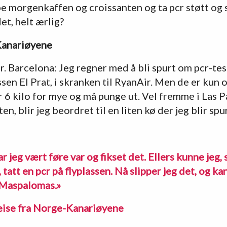
pe morgenkaffen og croissanten og ta pcr støtt og 
det, helt ærlig?
 Kanariøyene
 Barcelona: Jeg regner med å bli spurt om pcr-tes
sen El Prat, i skranken til RyanAir. Men de er kun 
 6 kilo for mye og må punge ut. Vel fremme i Las Pa
en, blir jeg beordret til en liten kø der jeg blir sp
r jeg vært føre var og fikset det. Ellers kunne jeg,
 tatt en pcr på flyplassen. Nå slipper jeg det, og kan
i Maspalomas.»
eise fra Norge-Kanariøyene