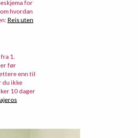
lseskjema for
r om hvordan
en:
Reis uten
fra 1.
er før
ttere enn til
r du ikke
nker 10 dager
iajeros