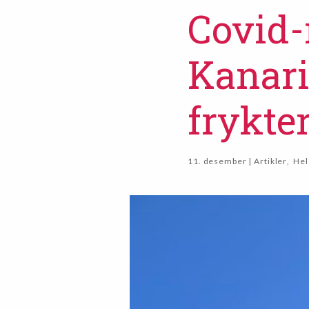
Covid-
Kanari
frykter
11. desember | Artikler
,
Hel