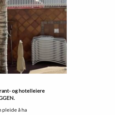
ant- og hotelleiere
OGGEN.
n pleide å ha