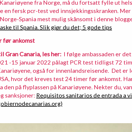
 Kanariøyene fra Norge, må du fortsatt fylle ut he
se en fersk pcr-test ved innsjekkingsskranken. Me
a Norge-Spania mest mulig skånsomt i denne blogg
ske til Spania. Slik gjør du det; 5 gode tips
r før ankomst
il Gran Canaria, les her:
I følge ambassaden er det 
1 -15 januar 2022 pålagt PCR test tidligst 72 tim
Kanariøyene, også for innenlandsreisende. Det er le
SA, hvor det kreves test 24 timer før ankomst. Ha
 ta den på flyplassen på Kanariøyene. Nekter du, va
og sanksjoner:
Requisitos sanitarios de entrada a v
gobiernodecanarias.org)