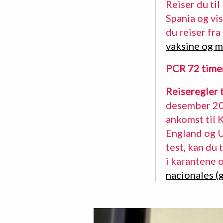
Reiser du til
Spania og vi
du reiser fr
vaksine og ma
PCR 72 time
Reiseregler t
desember 202
ankomst til 
England og U
test, kan du
i karantene 
nacionales (