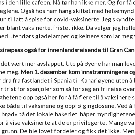
 i den lille cafeen. Nå tør han ikke mer. Og for få
reglene. Også hos ham hang skiltet med helsemynd
 tillatt å spise for covid-vaksinerte. Jeg skyndte 
r blant vaksinerte, fristet ikke. Da velger jeg helle
med utendørs glødelamper og kelnere som lar meg v
ksinepass også for innenlandsreisende til Gran Can
et vært mer avslappet. Ute på øyene har man levd si
rne meg.
Men 1. desember kom innstrammingene ogs
 dra fra fastlandet i Spania til Kanariøyene uten å 
 trist for spanjoler som så for seg en fri reise over 
etene opp også her for å få flere til å vaksinere s
ke både til vaksinene og oppfølgingdosene. Ved å 
e brød» på det lokale bakeriet, håper myndighetene 
or å vise vaksinerte at de er privilegerte: Mange va
 grunn. De ble lovet fordeler og fikk det ikke. Men