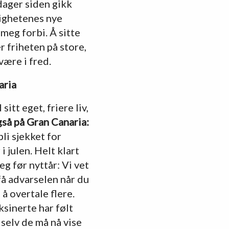
 dager siden gikk
ighetenes nye
meg forbi. Å sitte
r friheten på store,
ære i fred.
aria
tt eget, friere liv,
å på Gran Canaria:
bli sjekket for
i julen. Helt klart
eg før nyttår: Vi vet
få advarselen når du
å overtale flere.
ksinerte har følt
 selv de må nå vise