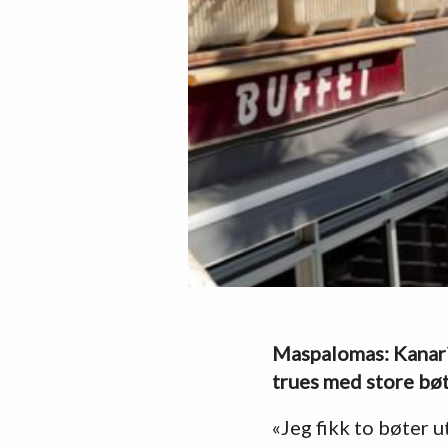
Maspalomas: Kanariø
trues med store 
«Jeg fikk to bøter u