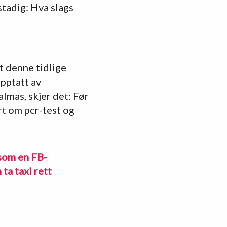
stadig: Hva slags
t denne tidlige
opptatt av
lmas, skjer det: Før
urt om pcr-test og
 som en FB-
 ta taxi rett