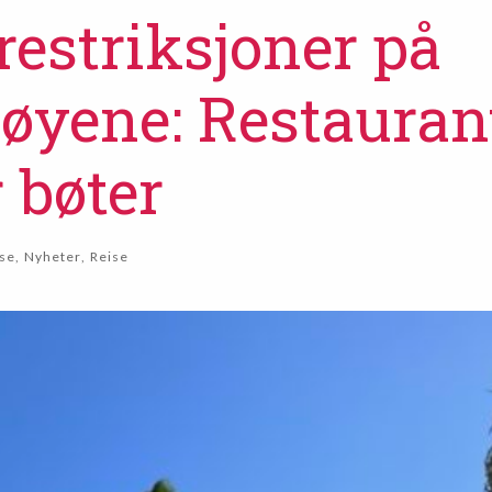
restriksjoner på
øyene: Restauran
 bøter
se
,
Nyheter
,
Reise