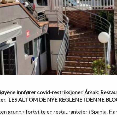
yene innfører covid-restriksjoner. Årsak: Restaur
bøter. LES ALT OM DE NYE REGLENE I DENNE BL
ten grunn,» fortvilte en restauranteier i Spania. Ha