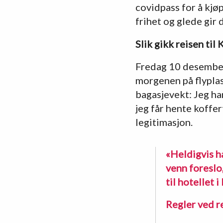
covidpass for å kjø
frihet og glede gir 
Slik gikk reisen til
Fredag 10 desember.
morgenen på flyplas
bagasjevekt: Jeg har
jeg får hente koffert
legitimasjon.
«Heldigvis ha
venn foreslo,
til hotellet 
Regler ved r