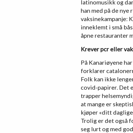
latinomusikk og dans
han med på de nye 
vaksinekampanje: Kun
inneklemt i små båse
åpne restauranter 
Krever pcr eller va
På Kanariøyene har d
forklarer catalone
Folk kan ikke lenger
covid-papirer. Det er
trapper helsemyndigh
at mange er skeptis
kjøper «ditt daglig
Trolig er det også f
seg lurt og med god