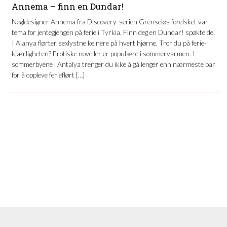
Annema – finn en Dundar!
Negldesigner Annema fra Discovery-serien Grenseløs forelsket var
tema for jentegjengen på ferie i Tyrkia. Finn deg en Dundar! spøkte de.
I Alanya flørter sexlystne kelnere på hvert hjørne. Tror du på ferie-
kjærligheten? Erotiske noveller er populære i sommervarmen. I
sommerbyene i Antalya trenger du ikke å gå lenger enn nærmeste bar
for å oppleve ferieflørt […]