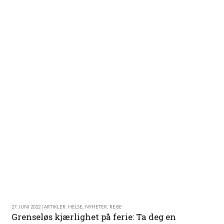
27. JUNI 2022 | ARTIKLER
,
HELSE
,
NYHETER
,
REISE
Grenseløs kjærlighet på ferie: Ta deg en