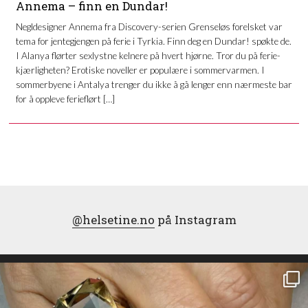
Annema – finn en Dundar!
Negldesigner Annema fra Discovery-serien Grenseløs forelsket var
tema for jentegjengen på ferie i Tyrkia. Finn deg en Dundar! spøkte de.
I Alanya flørter sexlystne kelnere på hvert hjørne. Tror du på ferie-
kjærligheten? Erotiske noveller er populære i sommervarmen. I
sommerbyene i Antalya trenger du ikke å gå lenger enn nærmeste bar
for å oppleve ferieflørt […]
@helsetine.no
på Instagram