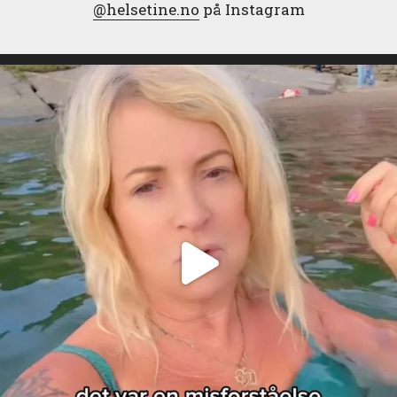
@helsetine.no
på Instagram