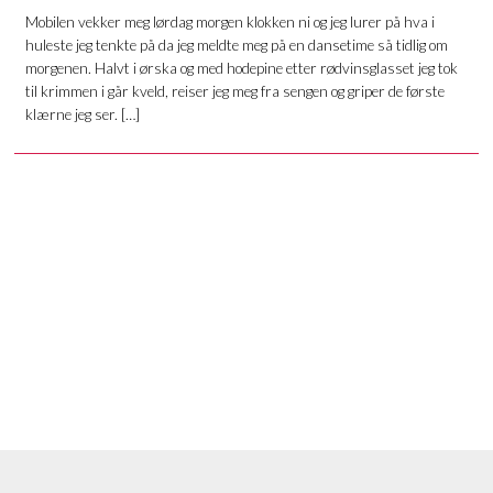
Mobilen vekker meg lørdag morgen klokken ni og jeg lurer på hva i
huleste jeg tenkte på da jeg meldte meg på en dansetime så tidlig om
morgenen. Halvt i ørska og med hodepine etter rødvinsglasset jeg tok
til krimmen i går kveld, reiser jeg meg fra sengen og griper de første
klærne jeg ser. […]