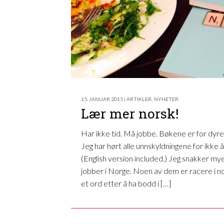
15. JANUAR 2015 | ARTIKLER
,
NYHETER
Lær mer norsk!
Har ikke tid. Må jobbe. Bøkene er for dyre.
Jeg har hørt alle unnskyldningene for ikke 
(English version included.) Jeg snakker m
jobber i Norge. Noen av dem er racere i n
et ord etter å ha bodd i […]