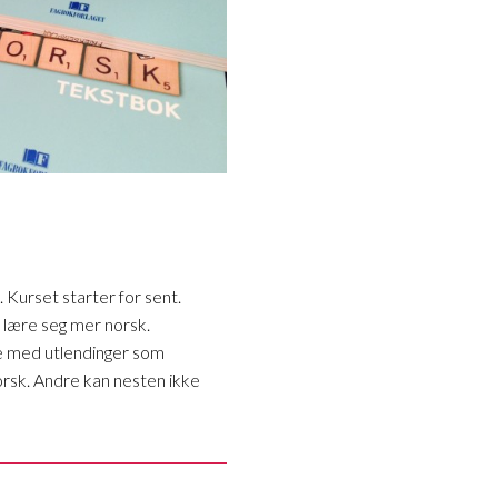
 Kurset starter for sent.
å lære seg mer norsk.
ye med utlendinger som
orsk. Andre kan nesten ikke