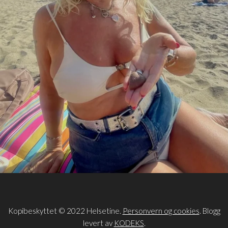
Kopibeskyttet © 2022 Helsetine.
Personvern og cookies
. Blogg
levert av
KODEKS
.