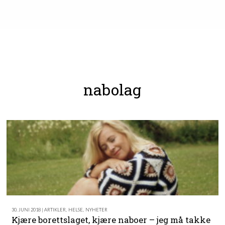
nabolag
30. JUNI 2018 | ARTIKLER
,
HELSE
,
NYHETER
Kjære borettslaget, kjære naboer – jeg må takke