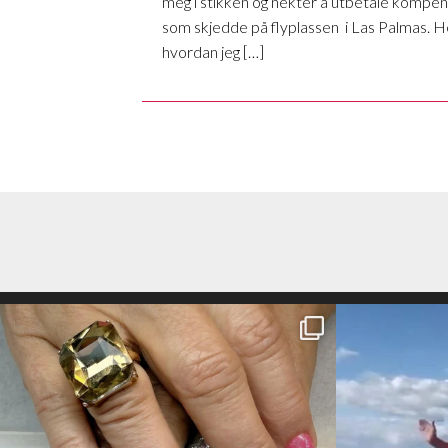
meg i stikken og nekter å utbetale kompens
som skjedde på flyplassen i Las Palmas. H
hvordan jeg […]