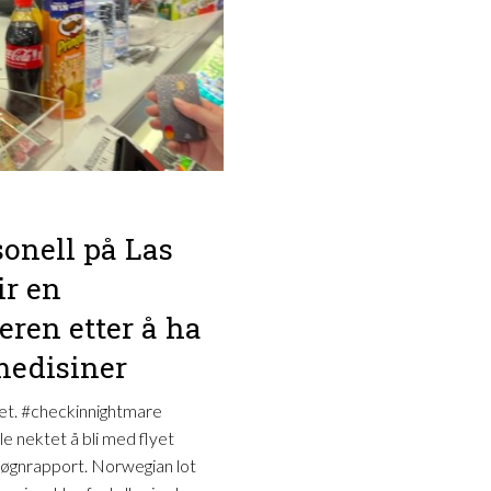
sonell på Las
ir en
eren etter å ha
medisiner
tet. #checkinnightmare
 nektet å bli med flyet
løgnrapport. Norwegian lot