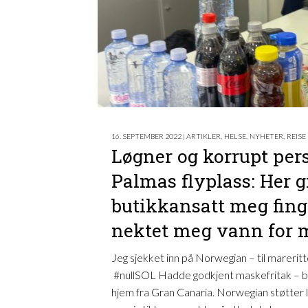
16. SEPTEMBER 2022 | ARTIKLER
,
HELSE
,
NYHETER
,
REISE
Løgner og korrupt per
Palmas flyplass: Her g
butikkansatt meg fing
nektet meg vann for 
Jeg sjekket inn på Norwegian – til marerit
#nullSOL Hadde godkjent maskefritak – ble
hjem fra Gran Canaria. Norwegian støtter 