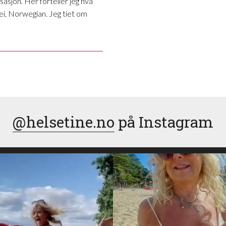
asjon. Her forteller jeg hva
ei, Norwegian. Jeg tiet om
@helsetine.no
på Instagram