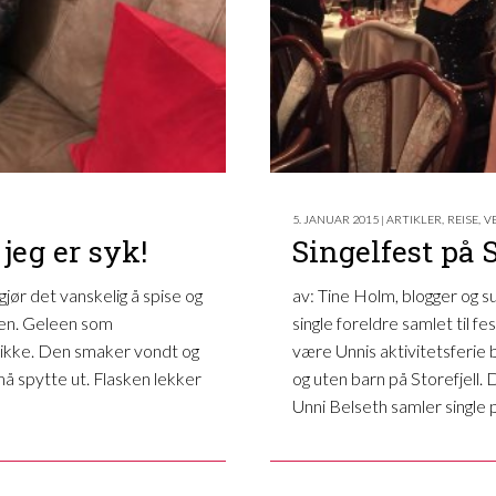
5. JANUAR 2015 | ARTIKLER
,
REISE
,
V
 jeg er syk!
Singelfest på S
jør det vanskelig å spise og
av: Tine Holm, blogger og
nen. Geleen som
single foreldre samlet til fe
 ikke. Den smaker vondt og
være Unnis aktivitetsferie 
å spytte ut. Flasken lekker
og uten barn på Storefjell.
Unni Belseth samler single 