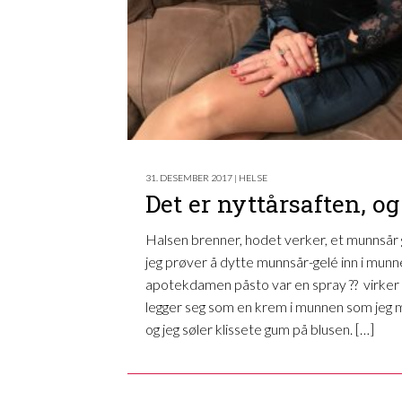
31. DESEMBER 2017 | HELSE
Det er nyttårsaften, og
Halsen brenner, hodet verker, et munnsår g
jeg prøver å dytte munnsår-gelé inn i mun
apotekdamen påsto var en spray ?? virker
legger seg som en krem i munnen som jeg m
og jeg søler klissete gum på blusen. […]