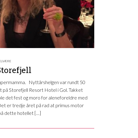
ELVÆRE
torefjell
 supermamma. Nyttårshelgen var rundt 50
st på Storefjell Resort Hotel i Gol. Takket
ble det fest og moro for aleneforeldre med
 Det er tredje året på rad at primus motor
på dette hotellet […]