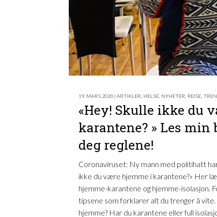
19. MARS 2020 | ARTIKLER
,
HELSE
,
NYHETER
,
REISE
,
TREN
«Hey! Skulle ikke du 
karantene? » Les min 
deg reglene!
Coronaviruset: Ny mann med politihatt har
ikke du være hjemme i karantene?» Her lær
hjemme-karantene og hjemme-isolasjon. Fo
tipsene som forklarer alt du trenger å vite
hjemme? Har du karantene eller full isolas