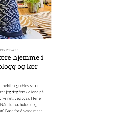
ING
,
VELVÆRE
være hjemme i
blogg og lær
 meldt seg: «Hey skulle
er jeg deg forskjellene på
rvirret? Jeg også. Her er
. Når skal du holde deg
jon? Bare for å svare mann