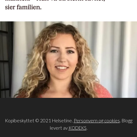
Kopibeskyttet © 2021 Helsetine.
Personvern og cookies
. Blogg
levert av
KODEKS
.