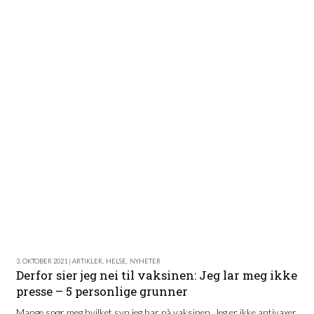
3. OKTOBER 2021 | ARTIKLER
,
HELSE
,
NYHETER
Derfor sier jeg nei til vaksinen: Jeg lar meg ikke
presse – 5 personlige grunner
Mange spør meg hvilket syn jeg har på vaksinen. Jeg er ikke antivaxer