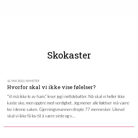
Skokaster
16. MAI 2012 | NYHETER
Hvorfor skal vi ikke vise følelser?
”Vi må ikke le av ham,” leser jeg i nettdebatter. Nå skal vi heller ikke
kaste sko, men opptre med verdighet. Jeg mener alle følelser må være
lov i denne saken. Gjerningsmannen drepte 77 mennesker. Likevel
skal vi ikke få lov til å være sinte og v…