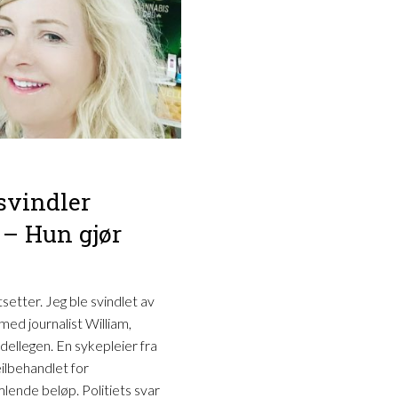
svindler
: – Hun gjør
setter. Jeg ble svindlet av
ed journalist William,
dellegen. En sykepleier fra
eilbehandlet for
lende beløp. Politiets svar