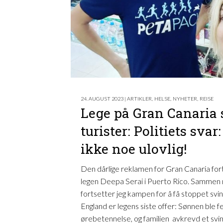
24. AUGUST 2023 | ARTIKLER
,
HELSE
,
NYHETER
,
REISE
Lege på Gran Canaria 
turister: Politiets svar
ikke noe ulovlig!
Den dårlige reklamen for Gran Canaria fort
legen Deepa Serai i Puerto Rico. Sammen m
fortsetter jeg kampen for å få stoppet svin
England er legens siste offer: Sønnen ble f
ørebetennelse, og familien avkrevd et svim