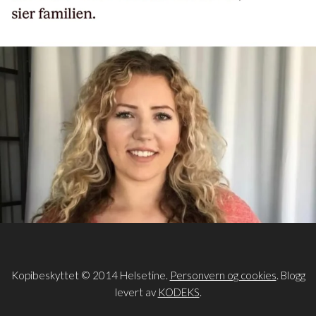
Kopibeskyttet © 2014 Helsetine.
Personvern og cookies
. Blogg
levert av
KODEKS
.