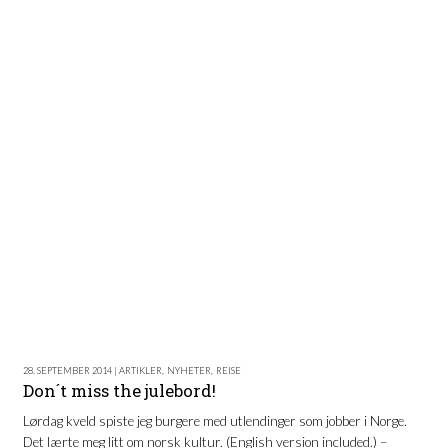
28. SEPTEMBER 2014 | ARTIKLER
,
NYHETER
,
REISE
Don´t miss the julebord!
Lørdag kveld spiste jeg burgere med utlendinger som jobber i Norge.
Det lærte meg litt om norsk kultur. (English version included.) –