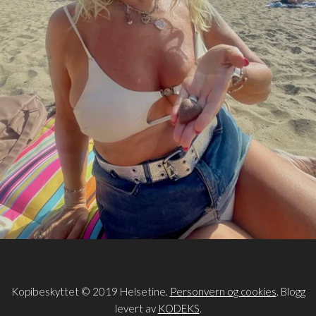
Kopibeskyttet © 2019 Helsetine.
Personvern og cookies
. Blogg
levert av
KODEKS
.