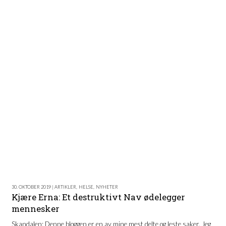
30. OKTOBER 2019 | ARTIKLER
,
HELSE
,
NYHETER
Kjære Erna: Et destruktivt Nav ødelegger
mennesker
Skandalen: Denne bloggen er en av mine mest delte og leste saker. Jeg