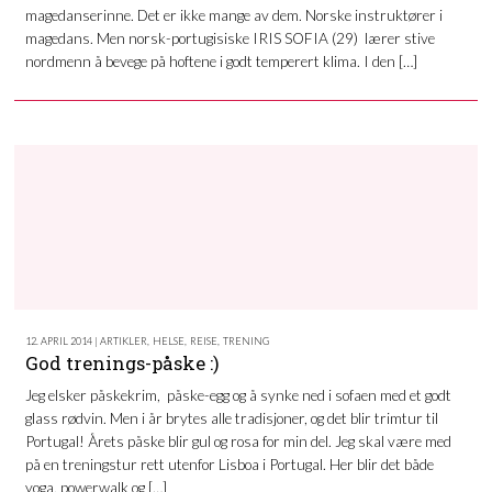
magedanserinne. Det er ikke mange av dem. Norske instruktører i
magedans. Men norsk-portugisiske IRIS SOFIA (29) lærer stive
nordmenn å bevege på hoftene i godt temperert klima. I den […]
12. APRIL 2014 | ARTIKLER
,
HELSE
,
REISE
,
TRENING
God trenings-påske :)
Jeg elsker påskekrim, påske-egg og å synke ned i sofaen med et godt
glass rødvin. Men i år brytes alle tradisjoner, og det blir trimtur til
Portugal! Årets påske blir gul og rosa for min del. Jeg skal være med
på en treningstur rett utenfor Lisboa i Portugal. Her blir det både
yoga, powerwalk og […]