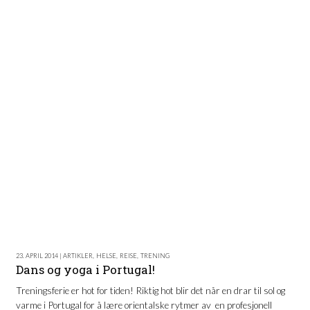
23. APRIL 2014 | ARTIKLER
,
HELSE
,
REISE
,
TRENING
Dans og yoga i Portugal!
Treningsferie er hot for tiden! Riktig hot blir det når en drar til sol og
varme i Portugal for å lære orientalske rytmer av en profesjonell