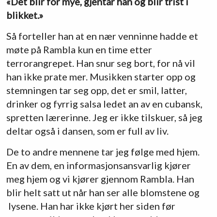
«Det blir for mye, gjentar han og blir trist i
blikket.»
Så forteller han at en nær venninne hadde et
møte på Rambla kun en time etter
terrorangrepet. Han snur seg bort, for nå vil
han ikke prate mer. Musikken starter opp og
stemningen tar seg opp, det er smil, latter,
drinker og fyrrig salsa ledet an av en cubansk,
spretten lærerinne. Jeg er ikke tilskuer, så jeg
deltar også i dansen, som er full av liv.
De to andre mennene tar jeg følge med hjem.
En av dem, en informasjonsansvarlig kjører
meg hjem og vi kjører gjennom Rambla. Han
blir helt satt ut når han ser alle blomstene og
lysene. Han har ikke kjørt her siden før