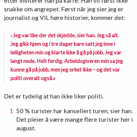
etter inviterer han på kaffe: Han vil først ikke
snakke om angrepet. Først når jeg sier jeg er
journalist og VIL høre historier, kommer det:
«
Jeg var like der det skjedde, sier han. Jeg så alt.
Jeg gikk hjem og i tre dager bare satt jeg inne i
leiligheten min og klarte ikke å gå på jobb. Jeg var
langt nede. Helt ferdig. Arbeidsgiveren min sa jeg
kunne gå på jobb, men jeg orket ikke – og det var
politi overalt også.»
Det er tydelig at han ikke liker politi.
50 % turister har kansellert turen, sier han.
Det pleier å være mange flere turister her i
august.