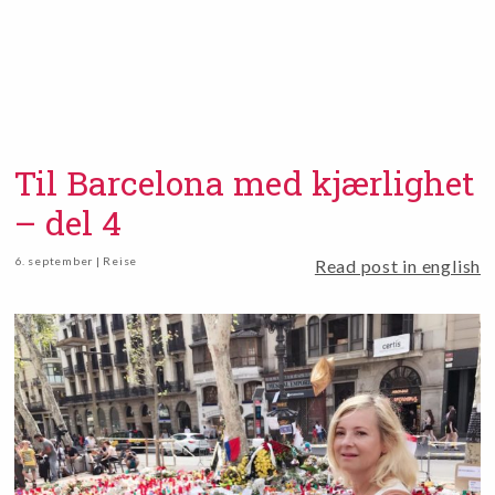
Til Barcelona med kjærlighet
– del 4
6. september | Reise
Read post in english