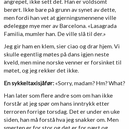
angrepet, ikke sett det. Han er voldsomt
berørt. Ikke bare på grunn av synet av dette,
men fordi han vet at gjerningsmennene ville
ødelegge mye mer av Barcelona. «Lasagrada
Familia, mumler han. De ville slå til der.»
Jeg gir ham en klem, sier ciao og drar hjem. Vi
skulle egentlig møtes på dans igjen neste
kveld, men mine norske venner er forsinket til
møtet, og jeg rekker det ikke.
En sykkeltaxisjåfør:
«Sorry, madam? Hm? What?
Han later som flere andre som om han ikke
forstår at jeg spør om hans inntrykk etter
terroren forrige torsdag. Det er under en uke
siden, han må forstå hva jeg snakker om. Men
smerten er for stor og det er for nært og