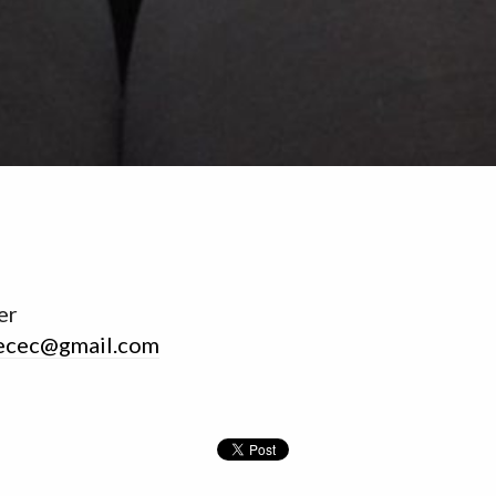
er
ecec@gmail.com