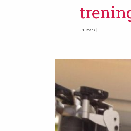
trenin
24. mars |