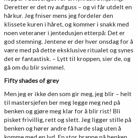
Deretter er det ny aufguss – og vi får utdelt en
hårkur. Jeg fniser mens jeg fordeler den
klissete kuren i håret, og kommer i snakk med
noen veteraner i jentedusjen etterpå: Det er
god stemning. Jentene er der hver onsdag for å
være med på dette eksklusive ritualet og synes
det er fantastisk. – Lytt til kroppen, sier de, og
gå om du blir svimmel.
Fifty shades of grey
Men jeg er ikke den som gir meg, jeg blir – helt
til mastersjefen ber meg legge meg ned på
benken og gjøre meg klar for å blir rist! Bli
pisket frivillig, rett og slett. Jeg ligger stille på
benken og hører andre få harde slag uten å
komme med en lyd. En stor branne på benken