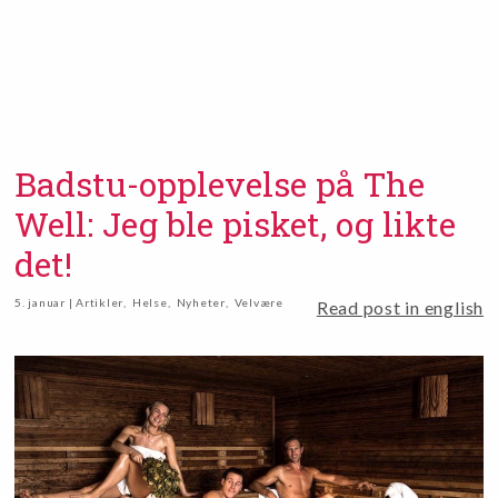
Badstu-opplevelse på The
Well: Jeg ble pisket, og likte
det!
5. januar | Artikler
,
Helse
,
Nyheter
,
Velvære
Read post in english