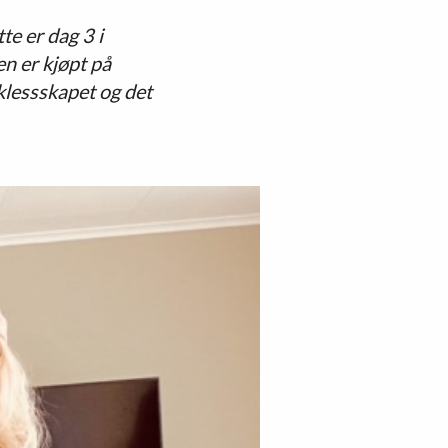
te er dag 3 i
en er kjøpt på
 klessskapet og det