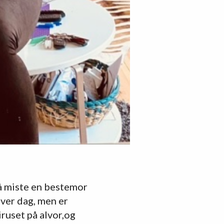
 å miste en bestemor
hver dag, men er
iruset på alvor,og