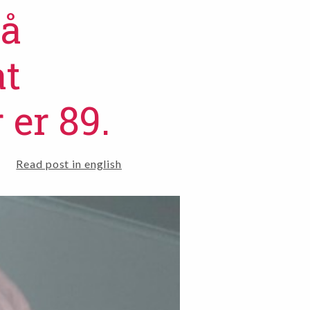
på
at
 er 89.
Read post in english