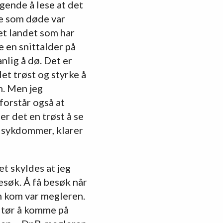
igende å lese at det
 De som døde var
et landet som har
e en snittalder på
nlig å dø. Det er
et trøst og styrke å
n. Men jeg
forstår også at
r det en trøst å se
e sykdommer, klarer
et skyldes at jeg
esøk. Å få besøk når
m kom var megleren.
en tør å komme på