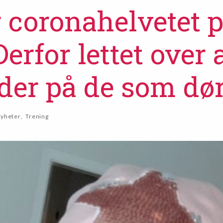
r coronahelvetet 
Derfor lettet over 
lder på de som dør
yheter
,
Trening