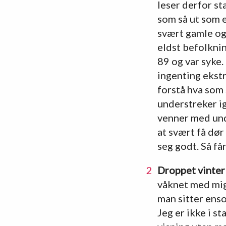
leser derfor st
som så ut som e
svært gamle og
eldst befolknin
89 og var syke.
ingenting ekstr
forstå hva som 
understreker ig
venner med unde
at svært få dø
seg godt. Så får
Droppet vinter
våknet med migr
man sitter ens
Jeg er ikke i st