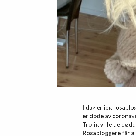
I dag er jeg rosablog
er døde av coronavir
Trolig ville de død
Rosabloggere får all