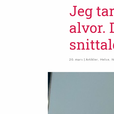
Jeg ta
alvor. 
snitta
20. mars | Artikler
,
Helse
,
N