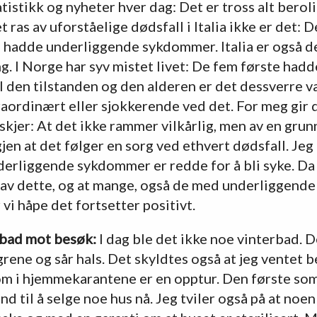
atistikk og nyheter hver dag: Det er tross alt berol
t ras av uforståelige dødsfall i Italia ikke er det:
 hadde underliggende sykdommer. Italia er også d
g. I Norge har syv mistet livet: De fem første hadd
 I den tilstanden og den alderen er det dessverre va
aordinært eller sjokkerende ved det. For meg gir d
skjer: At det ikke rammer vilkårlig, men av en grun
jen at det følger en sorg ved ethvert dødsfall. Jeg 
rliggende sykdommer er redde for å bli syke. Da e
r av dette, og at mange, også de med underliggend
 vi håpe det fortsetter positivt.
bad mot besøk:
I dag ble det ikke noe vinterbad. D
ene og sår hals. Det skyldtes også at jeg ventet b
om i hjemmekarantene er en opptur. Den første so
and til å selge noe hus nå. Jeg tviler også på at no