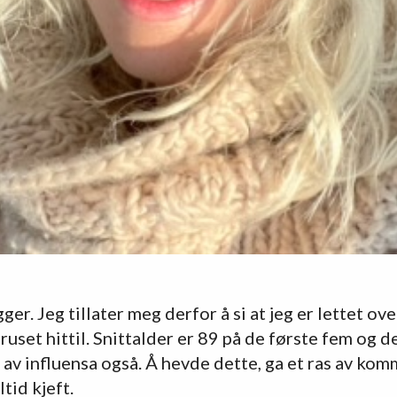
ger. Jeg tillater meg derfor å si at jeg er lettet ov
uset hittil. Snittalder er 89 på de første fem og de 
d av influensa også. Å hevde dette, ga et ras av ko
tid kjeft.