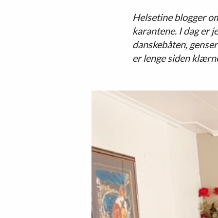
Helsetine blogger om 
karantene. I dag er je
danskebåten, gensere
er lenge siden klærne