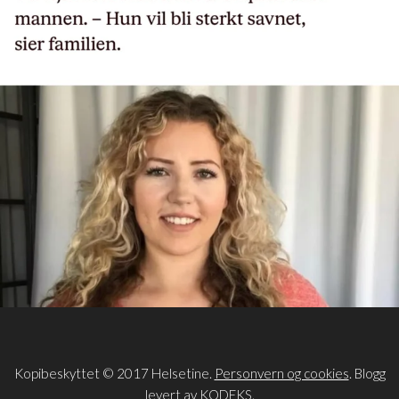
Kopibeskyttet © 2017 Helsetine.
Personvern og cookies
. Blogg
levert av
KODEKS
.