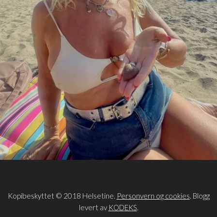
Kopibeskyttet © 2018 Helsetine.
Personvern og cookies
. Blogg
levert av
KODEKS
.