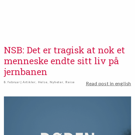
NSB: Det er tragisk at nok et
menneske endte sitt liv på
jernbanen
8. februar | Artikler
,
Helse
,
Nyheter
,
Reise
Read post in english