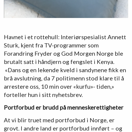
Havnet i et rottehull: Interiørspesialist Annett
Sturk, kjent fra TV-programmer som
Forandring Fryder og God Morgen Norge ble
brutalt satt i håndjern og fengslet i Kenya.
«Dans og en lekende kveld i sandynene fikk en
brå avslutning, da 7 politimenn stod klare til å
arrestere oss, 10 min over «kurfu»- tiden,»
forteller hun i sitt nyhetsbrev.
Portforbud er brudd på menneskerettigheter
At vi blir truet med portforbud i Norge, er
grovt. I andre land er portforbud innført – og