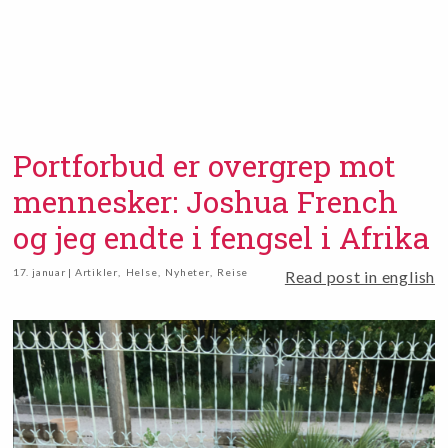
Portforbud er overgrep mot
mennesker: Joshua French
og jeg endte i fengsel i Afrika
17. januar | Artikler
,
Helse
,
Nyheter
,
Reise
Read post in english