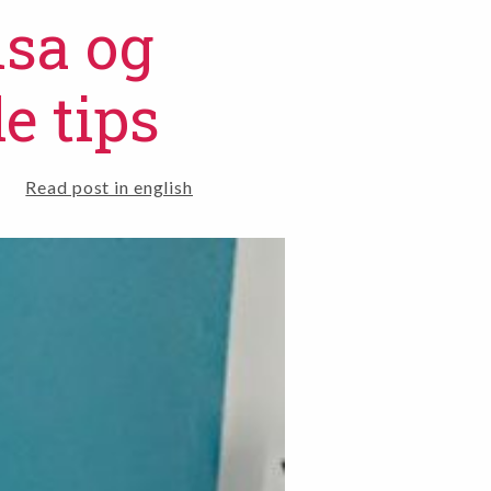
nsa og
e tips
Read post in english