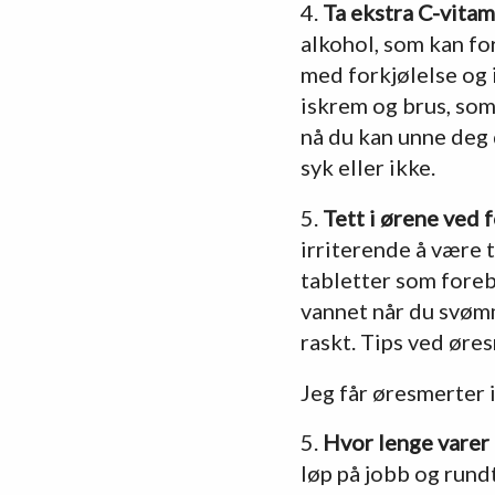
4.
Ta ekstra C-vitam
alkohol, som kan fo
med forkjølelse og 
iskrem og brus, som 
nå du kan unne deg d
syk eller ikke.
5.
Tett i ørene ved 
irriterende å være t
tabletter som foreb
vannet når du svømme
raskt. Tips ved øres
Jeg får øresmerter i 
5.
Hvor lenge varer 
løp på jobb og rundt 