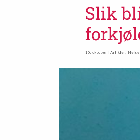
Slik bl
forkjøl
10. oktober | Artikler
,
Helse