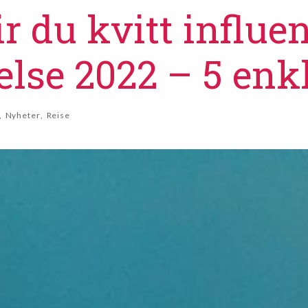
ir du kvitt influe
else 2022 – 5 enkl
,
Nyheter
,
Reise