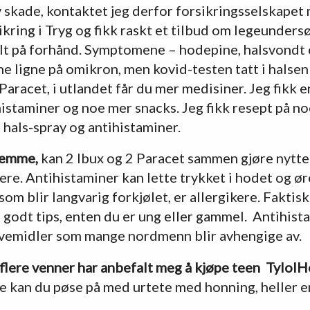
av skade, kontaktet jeg derfor forsikringsselskape
ikring i Tryg og fikk raskt et tilbud om legeunders
talt på forhånd. Symptomene – hodepine, halsvondt 
e ligne på omikron, men kovid-testen tatt i halsen 
 Paracet, i utlandet får du mer medisiner. Jeg fikk 
istaminer og noe mer snacks. Jeg fikk resept på n
 hals-spray og antihistaminer.
jemme,
kan 2 Ibux og 2 Paracet sammen gjøre nytten
iere. Antihistaminer kan lette trykket i hodet og ø
om blir langvarig forkjølet, er allergikere. Faktis
godt tips, enten du er ung eller gammel. Antihist
ovemidler som mange nordmenn blir avhengige av.
g flere venner har anbefalt meg å kjøpe teen Tylol
e kan du pøse på med urtete med honning, heller e