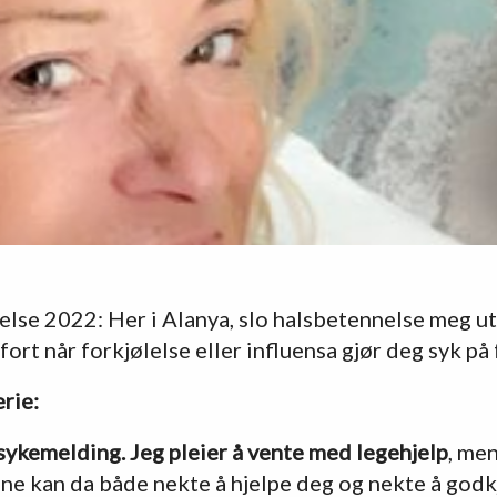
lelse 2022: Her i Alanya, slo halsbetennelse meg ut
k fort når forkjølelse eller influensa gjør deg syk på
rie:
 sykemelding. Jeg pleier å vente med legehjelp
, me
ene kan da både nekte å hjelpe deg og nekte å go