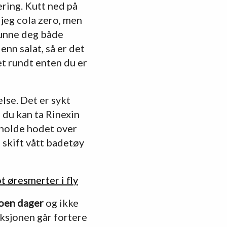
ring. Kutt ned på
jeg cola zero, men
 unne deg både
nn salat, så er det
et rundt enten du er
else. Det er sykt
 du kan ta Rinexin
g holde hodet over
g skift vått badetøy
t øresmerter i fly
noen dager
og ikke
feksjonen går fortere