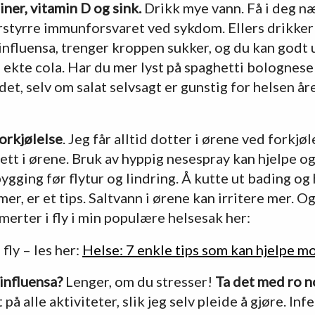
iner, vitamin D og sink.
Drikk mye vann. Få i deg næ
rstyrre immunforsvaret ved sykdom. Ellers drikker 
influensa, trenger kroppen sukker, og du kan godt
ekte cola. Har du mer lyst på spaghetti bolognese e
et, selv om salat selvsagt er gunstig for helsen år
forkjølelse
. Jeg får alltid dotter i ørene ved forkjøl
ett i ørene. Bruk av hyppig nesespray kan hjelpe og
ygging før flytur og lindring. Å kutte ut bading o
r, er et tips. Saltvann i ørene kan irritere mer. O
merter i fly i min populære helsesak her:
fly – les her:
Helse: 7 enkle tips som kan hjelpe mo
influensa?
Lenger, om du stresser!
Ta det med ro 
på alle aktiviteter, slik jeg selv pleide å gjøre. In