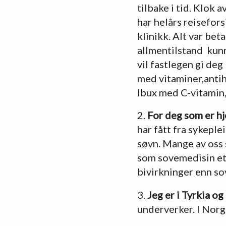
tilbake i tid. Klok 
har helårs reisefors
klinikk. Alt var be
allmentilstand kunn
vil fastlegen gi deg
med vitaminer,antih
Ibux med C-vitamin,
2.
For deg som er h
har fått fra sykeple
søvn. Mange av oss s
som sovemedisin et 
bivirkninger enn s
3.
Jeg er i Tyrkia o
underverker. I Norg