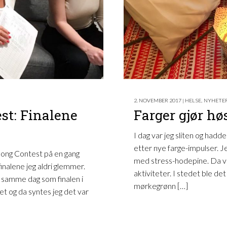
2. NOVEMBER 2017 | HELSE
,
NYHETE
st: Finalene
Farger gjør hø
I dag var jeg sliten og hadde
etter nye farge-impulser. J
 Song Contest på en gang
med stress-hodepine. Da va
inalene jeg aldri glemmer.
aktiviteter. I stedet ble det 
å samme dag som finalen i
mørkegrønn […]
et og da syntes jeg det var