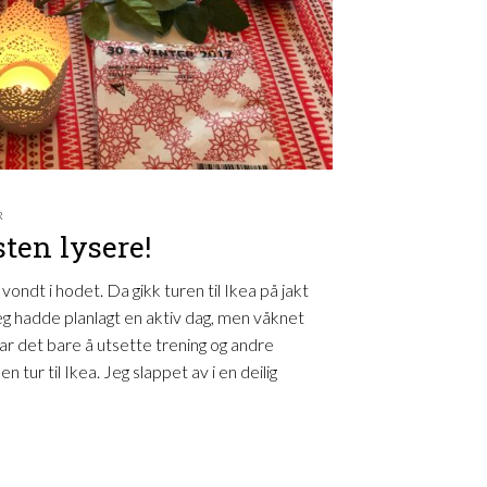
R
sten lysere!
 vondt i hodet. Da gikk turen til Ikea på jakt
eg hadde planlagt en aktiv dag, men våknet
r det bare å utsette trening og andre
en tur til Ikea. Jeg slappet av i en deilig