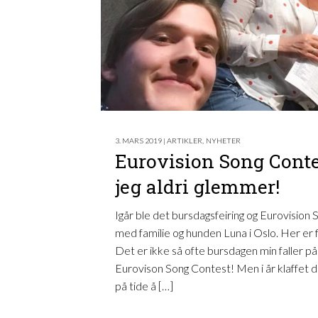
3. MARS 2019 | ARTIKLER
,
NYHETER
Eurovision Song Conte
jeg aldri glemmer!
Igår ble det bursdagsfeiring og Eurovision
med familie og hunden Luna i Oslo. Her er f
Det er ikke så ofte bursdagen min faller p
Eurovison Song Contest! Men i år klaffet d
på tide å […]