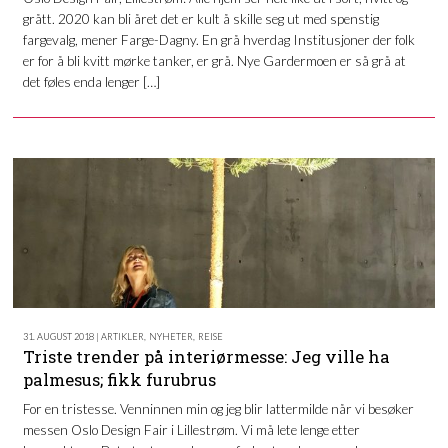
grått. 2020 kan bli året det er kult å skille seg ut med spenstig
fargevalg, mener Farge-Dagny. En grå hverdag Institusjoner der folk
er for å bli kvitt mørke tanker, er grå. Nye Gardermoen er så grå at
det føles enda lenger […]
31. AUGUST 2018 | ARTIKLER
,
NYHETER
,
REISE
Triste trender på interiørmesse: Jeg ville ha
palmesus; fikk furubrus
For en tristesse. Venninnen min og jeg blir lattermilde når vi besøker
messen Oslo Design Fair i Lillestrøm. Vi må lete lenge etter