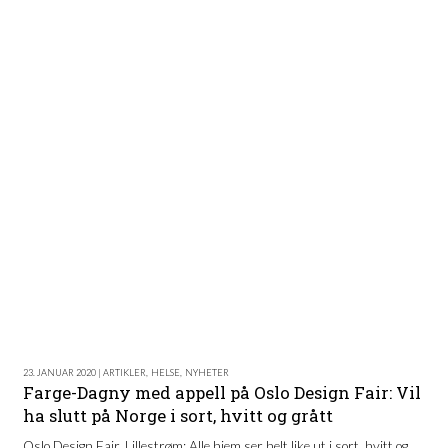
23. JANUAR 2020 | ARTIKLER
,
HELSE
,
NYHETER
Farge-Dagny med appell på Oslo Design Fair: Vil
ha slutt på Norge i sort, hvitt og grått
Oslo Design Fair, Lillestrøm: Alle hjem ser helt like ut i sort, hvitt og