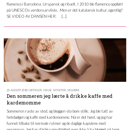
flamenco i Barcelona. Urspansk og rituelt. I 2010 ble flamenco oppført
på UNESCOs verdensarvliste. Men er det katalansk kultur, egentlig?
SE VIDEO AV DANSEN HER: […]
26. AUGUST 2018 | ARTIKLER
,
HELSE
,
NYHETER
,
VELVÆRE
Den sommeren jeg lærte å drikke kaffe med
kardemomme
Sommeren raste av sted, og bloggen sto bom stille. Jeg ble tatt av
hetebølgen og kaffe med kardemomme. Nå er det høst, og jeg har
funnet tilbake til normale rytmer og de daglige kapslene med
nespresso. Jeg har dårlig samvittighet over ikke å ha blogget på lang