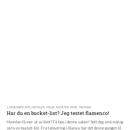
5. DESEMBER 2019 | ARTIKLER
,
HELSE
,
NYHETER
,
REISE
,
TRENING
Har du en bucket-list? Jeg testet flamenco!
Hvordan få mer ut av livet? Få tips i denne saken! Sett deg små mål og
skriv en bucket-list. Fra tatovering i Alanya, bar det denne gangen til