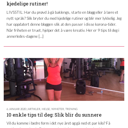
kjedelige rutiner!
LIVSSTIL: Har du prøvd å gå baklengs, starte en blogg eller å lære et
nytt språk? Slik bryter du med kjedelige rutiner og blir mer lykkelig. Jeg
har oppdatert denne bloggen slik at den passer i disse korona-tider.
Når friheten er truet, hjelper det å være kreativ. Her er 9 tips til deg i
annerledes-dagene […]
6. JANUAR 2020 | ARTIKLER
,
HELSE
,
NYHETER
,
TRENING
10 enkle tips til deg: Slik blir du sunnere
Vil du komme i bedre form i det nye året og gå ned et par kilo? Få