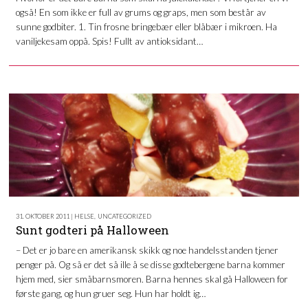
også! En som ikke er full av grums og graps, men som består av
sunne godbiter. 1. Tin frosne bringebær eller blåbær i mikroen. Ha
vaniljekesam oppå. Spis! Fullt av antioksidant…
31. OKTOBER 2011 | HELSE
,
UNCATEGORIZED
Sunt godteri på Halloween
– Det er jo bare en amerikansk skikk og noe handelsstanden tjener
penger på. Og så er det så ille å se disse godtebergene barna kommer
hjem med, sier småbarnsmoren. Barna hennes skal gå Halloween for
første gang, og hun gruer seg. Hun har holdt ig…