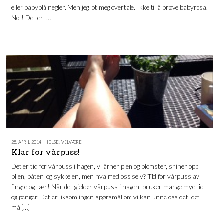
eller babyblå negler. Men jeg lot meg overtale. Ikke til å prøve babyrosa.
Not! Det er […]
25. APRIL 2014 | HELSE
,
VELVÆRE
Klar for vårpuss!
Det er tid for vårpuss i hagen, vi årner plen og blomster, shiner opp
bilen, båten, og sykkelen, men hva med oss selv? Tid for vårpuss av
fingre og tær! Når det gjelder vårpuss i hagen, bruker mange mye tid
og penger. Det er liksom ingen spørsmål om vi kan unne oss det, det
må […]