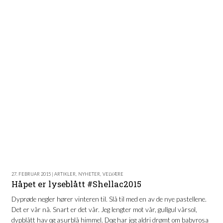
27. FEBRUAR 2015 | ARTIKLER
,
NYHETER
,
VELVÆRE
Håpet er lyseblått #Shellac2015
Dyprøde negler hører vinteren til. Slå til med en av de nye pastellene.
Det er vår nå. Snart er det vår. Jeg lengter mot vår, gullgul vårsol,
dypblått hav og asurblå himmel. Dog har jeg aldri drømt om babyrosa