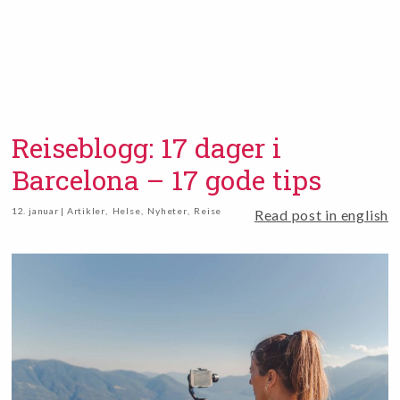
Reiseblogg: 17 dager i
Barcelona – 17 gode tips
12. januar | Artikler
,
Helse
,
Nyheter
,
Reise
Read post in english