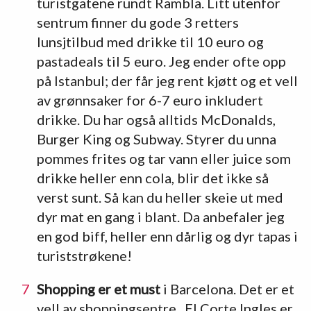
turistgatene rundt Rambla. Litt utenfor
sentrum finner du gode 3 retters
lunsjtilbud med drikke til 10 euro og
pastadeals til 5 euro. Jeg ender ofte opp
på Istanbul; der får jeg rent kjøtt og et vell
av grønnsaker for 6-7 euro inkludert
drikke. Du har også alltids McDonalds,
Burger King og Subway. Styrer du unna
pommes frites og tar vann eller juice som
drikke heller enn cola, blir det ikke så
verst sunt. Så kan du heller skeie ut med
dyr mat en gang i blant. Da anbefaler jeg
en god biff, heller enn dårlig og dyr tapas i
turiststrøkene!
Shopping er et must
i Barcelona. Det er et
vell av shoppingsentre. El Corte Ingles er