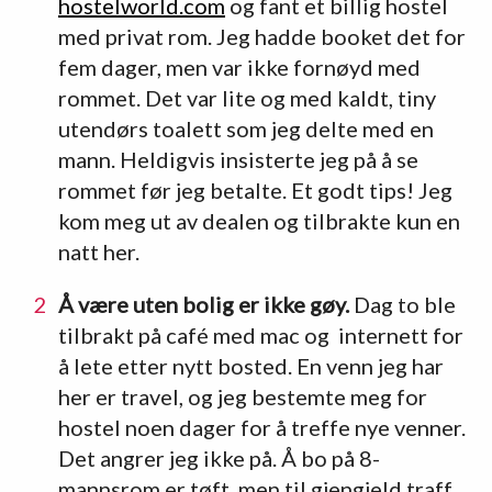
hostelworld.com
og fant et billig hostel
med privat rom. Jeg hadde booket det for
fem dager, men var ikke fornøyd med
rommet. Det var lite og med kaldt, tiny
utendørs toalett som jeg delte med en
mann. Heldigvis insisterte jeg på å se
rommet før jeg betalte. Et godt tips! Jeg
kom meg ut av dealen og tilbrakte kun en
natt her.
Å være uten bolig er ikke gøy.
Dag to ble
tilbrakt på café med mac og internett for
å lete etter nytt bosted. En venn jeg har
her er travel, og jeg bestemte meg for
hostel noen dager for å treffe nye venner.
Det angrer jeg ikke på. Å bo på 8-
mannsrom er tøft, men til gjengjeld traff