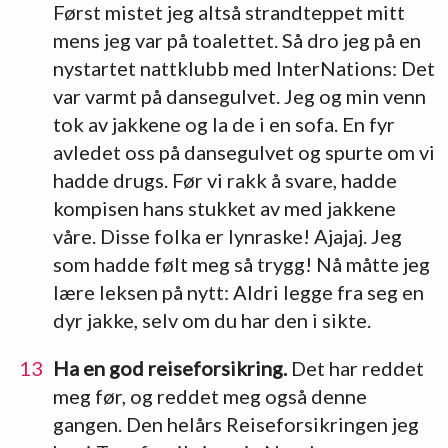
Først mistet jeg altså strandteppet mitt
mens jeg var på toalettet. Så dro jeg på en
nystartet nattklubb med InterNations: Det
var varmt på dansegulvet. Jeg og min venn
tok av jakkene og la de i en sofa. En fyr
avledet oss på dansegulvet og spurte om vi
hadde drugs. Før vi rakk å svare, hadde
kompisen hans stukket av med jakkene
våre. Disse folka er lynraske! Ajajaj. Jeg
som hadde følt meg så trygg! Nå måtte jeg
lære leksen på nytt: Aldri legge fra seg en
dyr jakke, selv om du har den i sikte.
Ha en god reiseforsikring.
Det har reddet
meg før, og reddet meg også denne
gangen. Den helårs Reiseforsikringen jeg