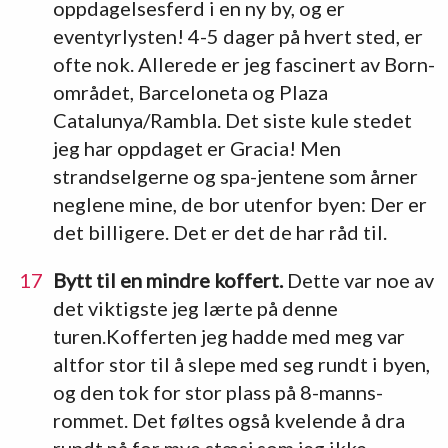
oppdagelsesferd i en ny by, og er
eventyrlysten! 4-5 dager på hvert sted, er
ofte nok. Allerede er jeg fascinert av Born-
området, Barceloneta og Plaza
Catalunya/Rambla. Det siste kule stedet
jeg har oppdaget er Gracia! Men
strandselgerne og spa-jentene som årner
neglene mine, de bor utenfor byen: Der er
det billigere. Det er det de har råd til.
Bytt til en mindre koffert.
Dette var noe av
det viktigste jeg lærte på denne
turen.Kofferten jeg hadde med meg var
altfor stor til å slepe med seg rundt i byen,
og den tok for stor plass på 8-manns-
rommet. Det føltes også kvelende å dra
rundt på for mye stæsj som jeg ikke