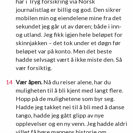
har i Tryg forsikring via Norsk
journalistlag er billig og god. Den sikrer
mobilen min og eiendelene mine fra det
sekundet jeg går ut av døren; både i inn-
og utland. Jeg fikk igjen hele beløpet for
skinnjakken – det tok under et døgn før
beløpet var på konto. Men det beste
hadde selvsagt vært å ikke miste den. Så
vær forsiktig.
Vær åpen.
Nå du reiser alene, har du
muligheten til å bli kjent med langt flere.
Hopp på de mulighetene som byr seg.
Hadde jeg takket nei til å bli med å danse
tango, hadde jeg gått glipp av nye
opplevelser og en ny venn. Jeg hadde aldri
villet få høre mannens historie om