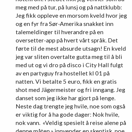
meg med på tur, på lunsj og på nattklubb:
Jeg fikk oppleve en morsom kveld hvor jeg
og en fyr fra Sør-Amerika snakket inn
talemeldinger til hverandre på en
oversetter-app på hvert vårt språk. Det
førte til de mest absurde utsagn! En kveld
jeg var sliten overtalte gutta meg til å bli
med ut og vi dro på disco i City Hall fulgt
av en partyguy fra hostellet kl 01 på
natten. Vi betalte 5 euro, fikk en gratis
shot med Jägermeister og fri inngang. Jeg
danset som jeg ikke har gjort på lenge.
Neste dag trengte jeg hvile, noe som også
er viktig for å ha gode dager: Nok hvile,
nok vann. «Veldig spesielt å reise alene på
denne måten,» innvender en skeptisk, noe