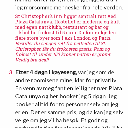
jeg morsomme mennesker fra hele verden.
St Christopher’s Inn
ligger sentralt rett ved
Plaza Catalunya. Hostellet er moderne og kult
med egen nattklubb, restaurant og bar og
rikholdig frokost til 5 euro. Du finner kjeden i
flere store byer som f.eks London og Paris.
Bestiller du sengen rett fra nettsiden til St.
Christopher, får du frokosten gratis. Rom og
frokost til under 150 kroner natten er gromt.
Veldig bra deal!
Etter 4 døgn i køyeseng,
var jeg som de
andre roomisene mine, klar for privatliv.
En venn av meg fant en leilighet nær Plata
Catalunya og her booket jeg 5 døgn. Jeg
booker alltid for to personer selv om jeg
er en. Det er samme pris, og da kan jeg selv
velge om jeg vil ha besøk. Et godt og
nødvendig tips for alenereisende. Vi vil ha