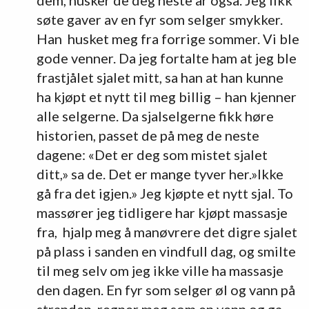
søte gaver av en fyr som selger smykker.
Han husket meg fra forrige sommer. Vi ble
gode venner. Da jeg fortalte ham at jeg ble
frastjålet sjalet mitt, sa han at han kunne
ha kjøpt et nytt til meg billig – han kjenner
alle selgerne. Da sjalselgerne fikk høre
historien, passet de på meg de neste
dagene: «Det er deg som mistet sjalet
ditt,» sa de. Det er mange tyver her.»Ikke
gå fra det igjen.» Jeg kjøpte et nytt sjal. To
massører jeg tidligere har kjøpt massasje
fra, hjalp meg å manøvrere det digre sjalet
på plass i sanden en vindfull dag, og smilte
til meg selv om jeg ikke ville ha massasje
den dagen. En fyr som selger øl og vann på
stranden, regner meg som en venn og ga