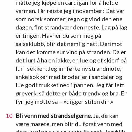
måtte jeg kjøpe en cardigan for å holde
varmen. I år reiste jeg i november: Det var
som norsk sommer; regn og vind den ene
dagen, fint strandvær den neste. Lag på lag
er tingen. Havner du som meg på
salsaklubb, blir det nemlig hett. Derimot
kan det komme sur vind på stranden. Da er
det lurt å ha en jakke, en lue og et skjerf på
lur i sekken. Jeg innførte ny strandmote;
ankelsokker med broderier i sandaler og
lue godt trukket ned i pannen. Jeg får lett
øreverk, så dette er både trendy og bra. En
fyr jeg møtte sa – «digger stilen din.»
Bli venn med strandselgerne
. Ja, de kan
være masete, men blir du først venn med
dem, husker de deg neste år også. Jeg fikk