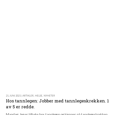
21. JUNI 2021 | ARTIKLER
,
HELSE
,
NYHETER
Hos tannlegen: Jobber med tannlegeskrekken. 1
av 5 er redde.
Mandag: Jeg er tilbake hos tannlegen og kjenner på tannlegeskrekken.