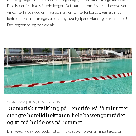
Faktisk er jeg ikke så redd lenger. Det handler om å vite at bedøvelsen
virker og få beskjed om hva som skjer. Er jeg forberedt, går alt mye
bedre. Har du tannlegeskrekk – og hva hjelper? Mandag morra blues!
Det regner og jeg har avtale […]
13. MARS 2021 | HELSE
,
REISE
,
TRENING
Dramatisk utvikling på Tenerife: På få minutter
stengte hotelldirektøren hele bassengområdet
og vi må holde oss på rommet
En hyggelig dag ved poolen etter frokost og morgentrim på taket, er