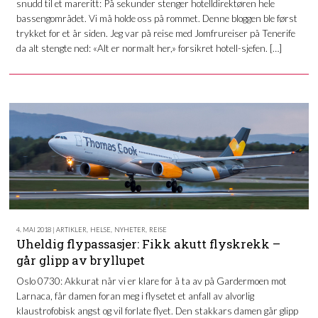
snudd til et mareritt: På sekunder stenger hotelldirektøren hele
bassengområdet. Vi må holde oss på rommet. Denne bloggen ble først
trykket for et år siden. Jeg var på reise med Jomfrureiser på Tenerife
da alt stengte ned: «Alt er normalt her,» forsikret hotell-sjefen. […]
4. MAI 2018 | ARTIKLER
,
HELSE
,
NYHETER
,
REISE
Uheldig flypassasjer: Fikk akutt flyskrekk –
går glipp av bryllupet
Oslo 0730: Akkurat når vi er klare for å ta av på Gardermoen mot
Larnaca, får damen foran meg i flysetet et anfall av alvorlig
klaustrofobisk angst og vil forlate flyet. Den stakkars damen går glipp