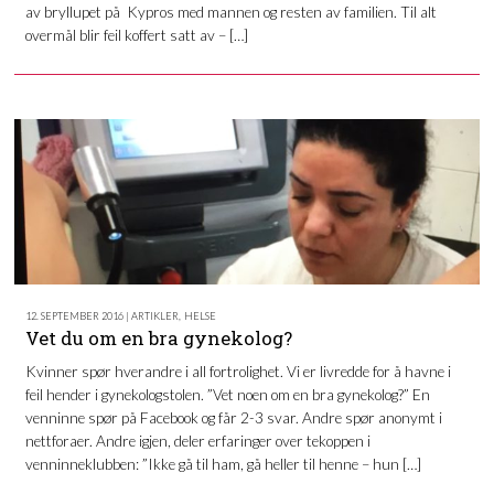
av bryllupet på Kypros med mannen og resten av familien. Til alt
overmål blir feil koffert satt av – […]
12. SEPTEMBER 2016 | ARTIKLER
,
HELSE
Vet du om en bra gynekolog?
Kvinner spør hverandre i all fortrolighet. Vi er livredde for å havne i
feil hender i gynekologstolen. ”Vet noen om en bra gynekolog?” En
venninne spør på Facebook og får 2-3 svar. Andre spør anonymt i
nettforaer. Andre igjen, deler erfaringer over tekoppen i
venninneklubben: ”Ikke gå til ham, gå heller til henne – hun […]