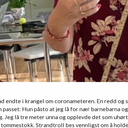
ad endte i krangel om coronameteren. En redd og 
 passet: Hun påsto at jeg lå for nær barnebarna og 
. Jeg lå tre meter unna og opplevde det som uhørt
d tommestokk. Strandtroll bes vennligst om å hold