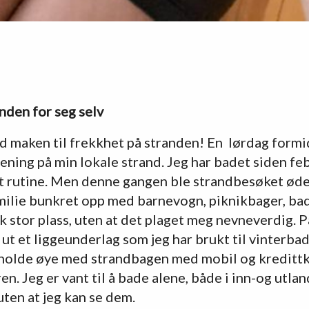
anden for seg selv
vd maken til frekkhet på stranden! En lørdag formid
rening på min lokale strand. Jeg har badet siden fe
t rutine. Men denne gangen ble strandbesøket ød
milie bunkret opp med barnevogn, piknikbager, ba
k stor plass, uten at det plaget meg nevneverdig. P
 ut et liggeunderlag som jeg har brukt til vinterbad
e holde øye med strandbagen med mobil og kreditt
n. Jeg er vant til å bade alene, både i inn-og utlan
uten at jeg kan se dem.