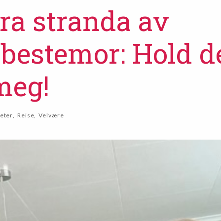
fra stranda av
bestemor: Hold d
meg!
eter
,
Reise
,
Velvære