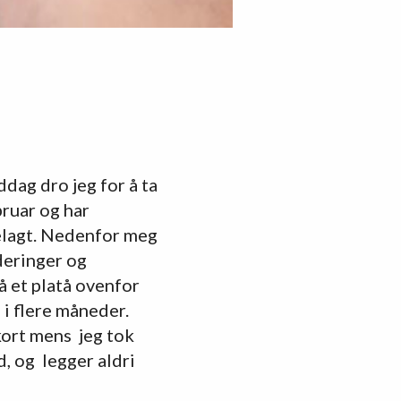
dag dro jeg for å ta
bruar og har
elagt. Nedenfor meg
deringer og
å et platå ovenfor
 i flere måneder.
kort mens jeg tok
d, og legger aldri