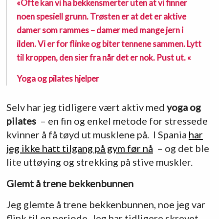
«Ofte kan vi ha bekkensmerter uten at vi finner
noen spesiell grunn. Trøsten er at det er aktive
damer som rammes – damer med mange jern i
ilden. Vi er for flinke og biter tennene sammen. Lytt
til kroppen, den sier fra når det er nok. Pust ut. «
Yoga og pilates hjelper
Selv har jeg tidligere vært aktiv med
yoga og
pilates
– en fin og enkel metode for stressede
kvinner å få tøyd ut musklene på. I Spania
har
jeg ikke hatt tilgang på gym før nå
– og det ble
lite uttøying og strekking på stive muskler.
Glemt å trene bekkenbunnen
Jeg glemte å trene bekkenbunnen, noe jeg var
flink til en periode. Jeg har tidligere skrevet