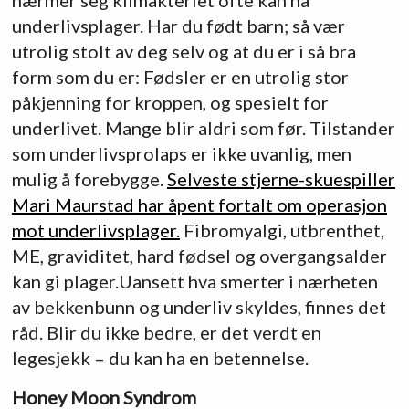
nærmer seg klimakteriet ofte kan ha
underlivsplager. Har du født barn; så vær
utrolig stolt av deg selv og at du er i så bra
form som du er: Fødsler er en utrolig stor
påkjenning for kroppen, og spesielt for
underlivet. Mange blir aldri som før. Tilstander
som underlivsprolaps er ikke uvanlig, men
mulig å forebygge.
Selveste stjerne-skuespiller
Mari Maurstad har åpent fortalt om operasjon
mot underlivsplager.
Fibromyalgi, utbrenthet,
ME, graviditet, hard fødsel og overgangsalder
kan gi plager.Uansett hva smerter i nærheten
av bekkenbunn og underliv skyldes, finnes det
råd. Blir du ikke bedre, er det verdt en
legesjekk – du kan ha en betennelse.
Honey Moon Syndrom