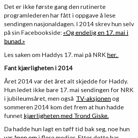
Det er ikke første gang den rutinerte
programlederen har fått i oppgave å lese
sendingen nasjonaldagen. I 2014 skrev hun selv
på sin Facebookside:
«Og endelig en 17. mai i
bunad.»
Les saken om Haddys 17. mai på NRK
her.
Fant kjærligheten i 2014
Året 2014 var det året alt skjedde for Haddy.
Hun ledet ikke bare 17. mai sendingen for NRK
i jubileumsåret, men også
TV-aksjonen
og
sommeren 2014 kom det frem at hun hadde
funnet
kjærligheten med Trond Giske.
Da hadde hun lagt en tøff tid bak seg, noe hun
var åpen om
i flere medier. Etter dette har