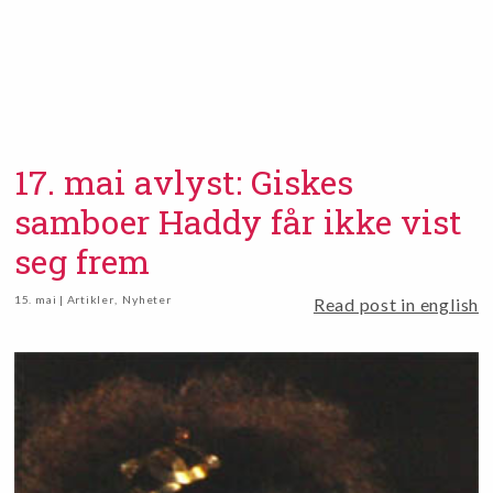
17. mai avlyst: Giskes
samboer Haddy får ikke vist
seg frem
15. mai | Artikler
,
Nyheter
Read post in english