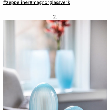
#
zeppeliner
#
magnorglassverk
2.