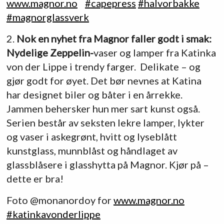
www.magnor.no
⠀
#
capepress
#
halvorbakke
#
magnorglassverk
2.
Nok en nyhet fra Magnor faller godt i smak:
Nydelige Zeppelin-
vaser og lamper fra Katinka
von der Lippe i trendy farger. Delikate – og
gjør godt for øyet. Det bør nevnes at Katina
har designet biler og båter i en årrekke.
Jammen behersker hun mer sart kunst også.
Serien består av seksten lekre lamper, lykter
og vaser i askegrønt, hvitt og lyseblått
kunstglass, munnblåst og håndlaget av
glassblåsere i glasshytta på Magnor. Kjør på –
dette er bra!
Foto @monanordoy for
www.magnor.no
#
katinkavonderlippe