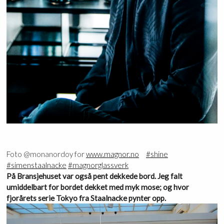
Foto @monanordoy for
www.magnor.no
⠀
#
shine
#
simenstaalnacke
#
magnorglassverk
På Bransjehuset var også pent dekkede bord. Jeg falt
umiddelbart for bordet dekket med myk mose; og hvor
fjorårets serie Tokyo fra Staalnacke pynter opp.