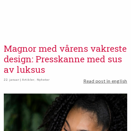
Magnor med vårens vakreste
design: Presskanne med sus
av luksus
22. januar | Artikler
,
Nyheter
Read post in english