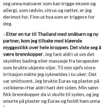
seg unna matvarer som kan trigge eksem og
allergi, som rødvin, sitrus og nøtter, er jeg
derimot for. Finn ut hva som er triggere for
deg.
–
Etter en tur til Thailand med småbarn og ny
partner, kom jeg tilbake med kløende
myggestikk over hele kroppen. Det viste seg å
være brennkopper
. Jeg fant aldri ut om det
skyldtes bading eller massasje fra terapeuter
som brukte ukjente oljer. Til min sjefs store
irritasjon måtte jeg sykmeldes i to uker: Det
var smittsomt. Jeg brukte Eurax og plaster på
«stikkene.»Har aldri hatt det siden. Min sønn
fikk brennkopper da vi skulle til syden, og jeg
smurte på plaster og Eurax og holdt ham unna