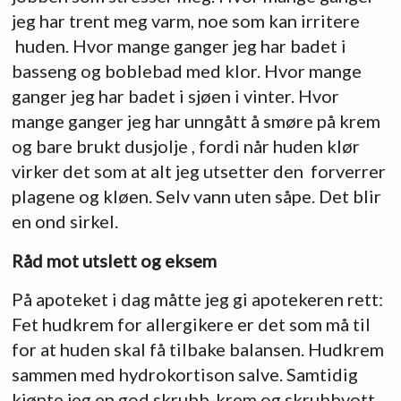
jeg har trent meg varm, noe som kan irritere
huden. Hvor mange ganger jeg har badet i
basseng og boblebad med klor. Hvor mange
ganger jeg har badet i sjøen i vinter. Hvor
mange ganger jeg har unngått å smøre på krem
og bare brukt dusjolje , fordi når huden klør
virker det som at alt jeg utsetter den forverrer
plagene og kløen. Selv vann uten såpe. Det blir
en ond sirkel.
Råd mot utslett og eksem
På apoteket i dag måtte jeg gi apotekeren rett:
Fet hudkrem for allergikere er det som må til
for at huden skal få tilbake balansen. Hudkrem
sammen med hydrokortison salve. Samtidig
kjøpte jeg en god skrubb-krem og skrubbvott.