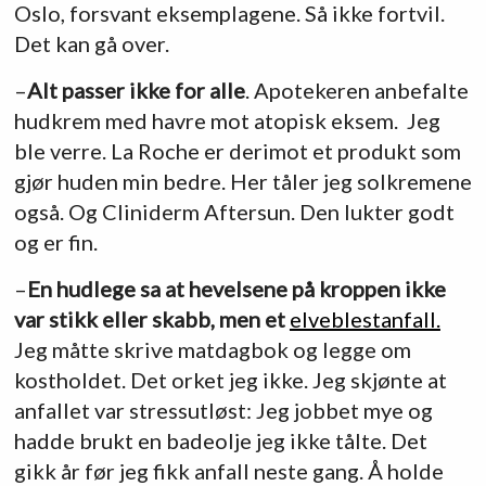
Oslo, forsvant eksemplagene. Så ikke fortvil.
Det kan gå over.
–
Alt passer ikke for alle
. Apotekeren anbefalte
hudkrem med havre mot atopisk eksem. Jeg
ble verre. La Roche er derimot et produkt som
gjør huden min bedre. Her tåler jeg solkremene
også. Og Cliniderm Aftersun. Den lukter godt
og er fin.
–
En hudlege sa at hevelsene på kroppen ikke
var stikk eller skabb, men et
elveblestanfall.
Jeg måtte skrive matdagbok og legge om
kostholdet. Det orket jeg ikke. Jeg skjønte at
anfallet var stressutløst: Jeg jobbet mye og
hadde brukt en badeolje jeg ikke tålte. Det
gikk år før jeg fikk anfall neste gang. Å holde