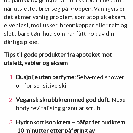
du panikk og googler alt fra skabb til hepatitt
når utslettet brer seg på kroppen. Vanligvis er
det et mer vanlig problem, som atopisk eksem,
elveblest, mollusker, brennkopper eller rett og
slett bare tørr hud som har fått nok av din
dårlige pleie.
Tips til gode produkter fra apoteket mot
utslett, vabler og eksem
Dusjolje uten parfyme:
Seba-med shower
oil for sensitive skin
Vegansk skrubbkrem med god duft
: Nuxe
body revitalising granular scrub
Hydrokortison krem – påfør fet hudkrem
10 minutter etter påføring av