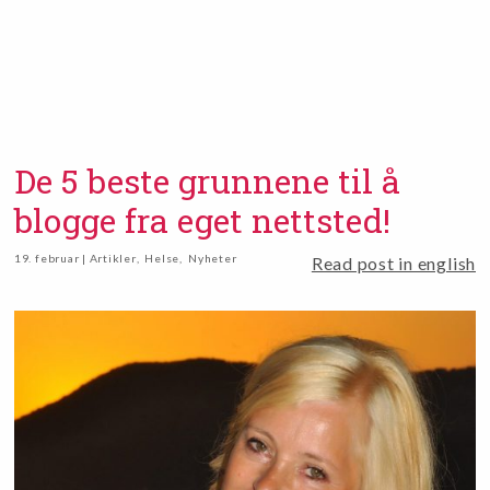
De 5 beste grunnene til å
blogge fra eget nettsted!
19. februar | Artikler
,
Helse
,
Nyheter
Read post in english