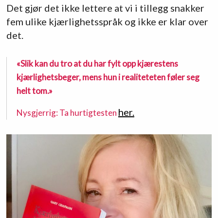
Det gjør det ikke lettere at vi i tillegg snakker
fem ulike kjærlighetsspråk og ikke er klar over
det.
«Slik kan du tro at du har fylt opp kjærestens
kjærlighetsbeger, mens hun i realiteteten føler seg
helt tom.»
her.
Nysgjerrig: Ta hurtigtesten