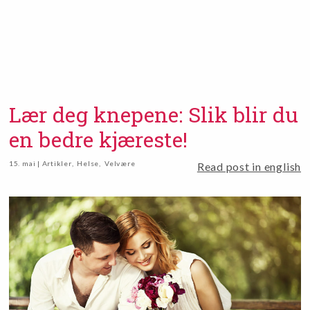
Lær deg knepene: Slik blir du
en bedre kjæreste!
15. mai | Artikler
,
Helse
,
Velvære
Read post in english