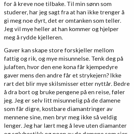
for å kreve noe tilbake. Til min sønn som
studerer, har jeg sagt fra at han ikke trenger å
gi meg noe dyrt, det er omtanken som teller.
Jeg vil mye heller at han kommer og hjelper
meg å rydde kjelleren.
Gaver kan skape store forskjeller mellom
fattig og rik, og mye misunnelse. Tenk deg på
julaften, hvor den ene kona får kjempedyre
gaver mens den andre får et strykejern? Ikke
rart det blir mye skilsmisser etter nyttår. Bedre
å dra bort og bruke pengene på en reise, føler
jeg. Jeg er selv litt misunnelig på de damene
som får digre, kostbare diamantringer av
mennene sine, men bryr meg ikke så veldig
lenger. Jeg har lært meg å leve uten diamanter
og sølvbestikk og noen av de damene som sier