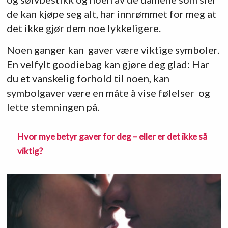
de kan kjøpe seg alt, har innrømmet for meg at
det ikke gjør dem noe lykkeligere.
Noen ganger kan gaver være viktige symboler.
En velfylt goodiebag kan gjøre deg glad: Har
du et vanskelig forhold til noen, kan
symbolgaver være en måte å vise følelser og
lette stemningen på.
Hvor mye betyr gaver for deg – eller er det ikke så
viktig?