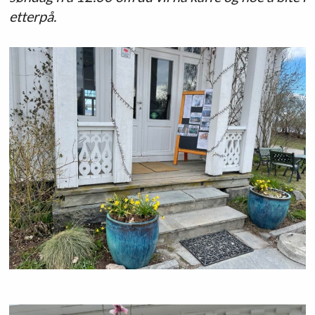
etterpå.