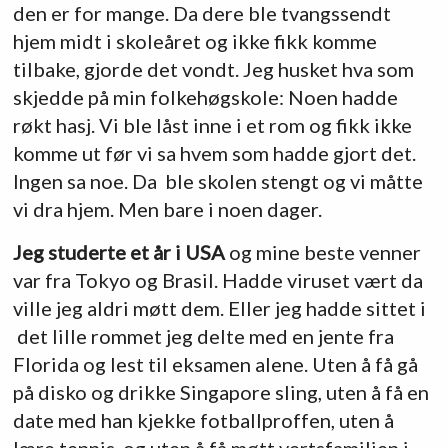
den er for mange. Da dere ble tvangssendt
hjem midt i skoleåret og ikke fikk komme
tilbake, gjorde det vondt. Jeg husket hva som
skjedde på min folkehøgskole: Noen hadde
røkt hasj. Vi ble låst inne i et rom og fikk ikke
komme ut før vi sa hvem som hadde gjort det.
Ingen sa noe. Da ble skolen stengt og vi måtte
vi dra hjem. Men bare i noen dager.
Jeg studerte et år i USA
og mine beste venner
var fra Tokyo og Brasil. Hadde viruset vært da
ville jeg aldri møtt dem. Eller jeg hadde sittet i
det lille rommet jeg delte med en jente fra
Florida og lest til eksamen alene. Uten å få gå
på disko og drikke Singapore sling, uten å få en
date med han kjekke fotballproffen, uten å
lære tennis, og uten å få møtt vertsfamilien i