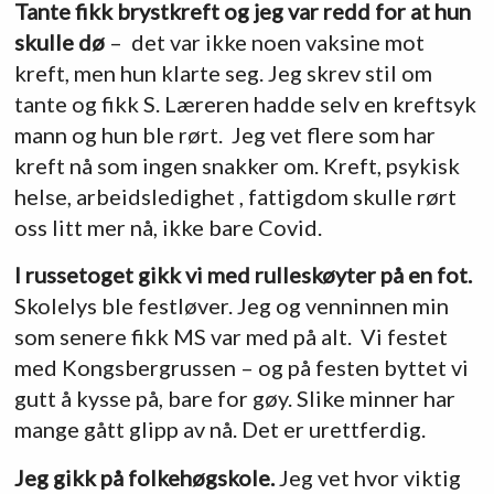
Tante fikk brystkreft og jeg var redd for at hun
skulle dø
– det var ikke noen vaksine mot
kreft, men hun klarte seg. Jeg skrev stil om
tante og fikk S. Læreren hadde selv en kreftsyk
mann og hun ble rørt. Jeg vet flere som har
kreft nå som ingen snakker om. Kreft, psykisk
helse, arbeidsledighet , fattigdom skulle rørt
oss litt mer nå, ikke bare Covid.
I russetoget gikk vi med rulleskøyter på en fot.
Skolelys ble festløver. Jeg og venninnen min
som senere fikk MS var med på alt. Vi festet
med Kongsbergrussen – og på festen byttet vi
gutt å kysse på, bare for gøy. Slike minner har
mange gått glipp av nå. Det er urettferdig.
Jeg gikk på folkehøgskole.
Jeg vet hvor viktig