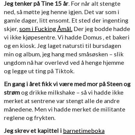
Jeg tenker på Tine 15 år
. For når alt stengte
ned, så møtte jeg henne igjen. Det var som i
gamle dager, litt ensomt. Et sted der ingenting
skjer,
som i Fucking Åmål.
Der jeg bodde hadde
vi ikke kjøpesentre. Vi hadde Domus , et bakeri
og en kiosk. Jeg laget natursti til bursdagen
min og album, jeg hang med småsøsken – slik
ungdom nå har overlevd ved å henge hjemme
og legge ut ting på Tiktok.
En gang i året fikk vi være med mor på Steen og
strøm
og drikke milkshake – så vi hadde ikke
merket at sentrene var stengt alle de andre
månedene. Men vi hadde merket de militante
reglene og frykten.
Jeg skrev et kapittel i
barnetimeboka