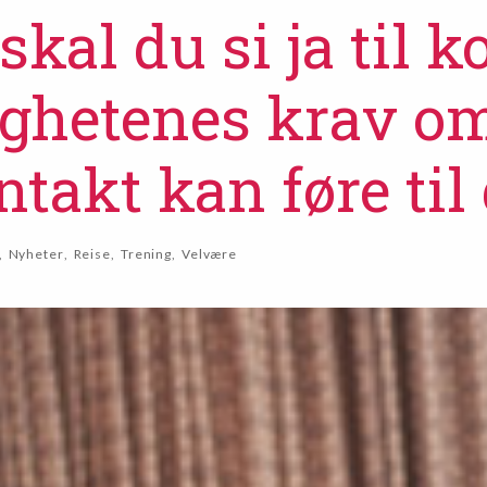
skal du si ja til ko
hetenes krav om 
takt kan føre til
,
Nyheter
,
Reise
,
Trening
,
Velvære