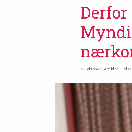
Derfor 
Myndig
nærkon
31. oktober | Artikler
,
Helse