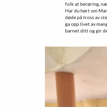
folk at berøring, næ
Har du hørt om Mar
døde på tross av st
ga opp livet av man
barnet ditt og gir 