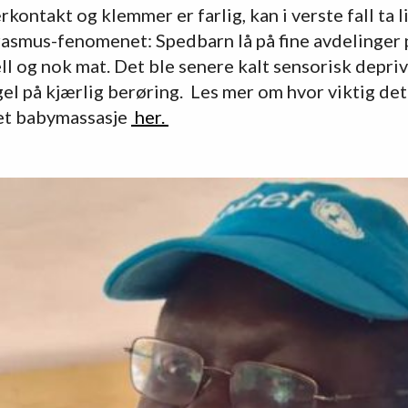
rkontakt og klemmer er farlig, kan i verste fall ta li
asmus-fenomenet: Spedbarn lå på fine avdelinger p
ell og nok mat. Det ble senere kalt sensorisk depr
gel på kjærlig berøring. Les mer om hvor viktig det
det babymassasje
her.